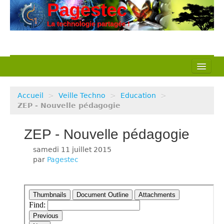
L’association
Accueil
>
Veille Techno
>
Education
>
Nos actions
ZEP - Nouvelle pédagogie
Notre métier
ZEP - Nouvelle pédagogie
Pédagogie
samedi 11 juillet 2015
par
Pagestec
Ressources
Veille Techno