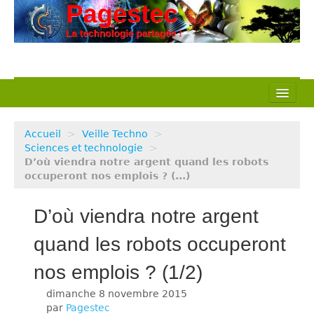
L’association
Accueil
>
Veille Techno
>
Nos actions
Sciences et technologie
>
D’où viendra notre argent quand les robots
occuperont nos emplois ? (...)
Notre métier
Pédagogie
D’où viendra notre argent
Ressources
quand les robots occuperont
nos emplois ? (1/2)
Veille Techno
dimanche 8 novembre 2015
par
Pagestec