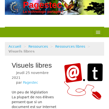
L’association
Accueil
>
Ressources
>
Ressources libres
>
Nos actions
Visuels libres
Notre métier
Visuels libres
Pédagogie
jeudi 25 novembre
2021
par
Ressources
Pagestec
Un peu de législation
Veille Techno
La plupart de nos élèves
pensent que si un
document est sur Internet