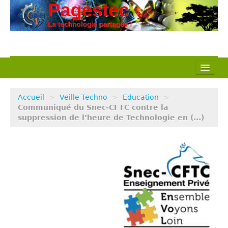
L’association
Accueil
>
Veille Techno
>
Education
>
Nos actions
Communiqué du Snec-CFTC contre la
suppression de l’heure de Technologie en (...)
Notre métier
Pédagogie
Ressources
Veille Techno