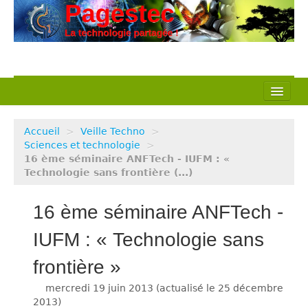
L’association
Accueil
>
Veille Techno
>
Nos actions
Sciences et technologie
>
16 ème séminaire ANFTech - IUFM : «
Technologie sans frontière (...)
Notre métier
Pédagogie
16 ème séminaire ANFTech -
Ressources
IUFM : « Technologie sans
frontière »
Veille Techno
mercredi 19 juin 2013
(actualisé le
25 décembre
2013
)