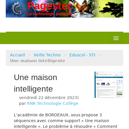
L’association
Accueil
>
Veille Techno
>
Eduscol - STI
>
Nos actions
Une maison intelligente
Notre métier
Une maison
Pédagogie
intelligente
vendredi 22 décembre 2023
Ressources
)
par
RNR Technologie Collège
Veille Techno
L’académie de BORDEAUX, vous propose 3
séquences avec comme support « Une maison
intelligente ». Le problème à résoudre « Comment