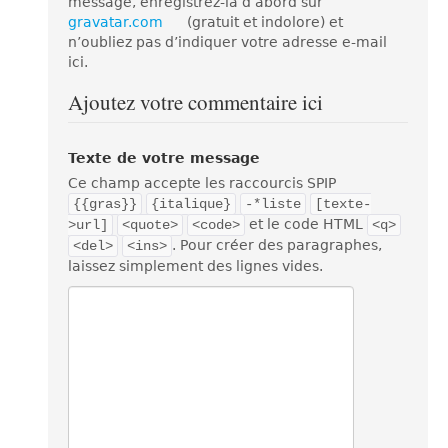
message, enregistrez-la d’abord sur
gravatar.com
(gratuit et indolore) et
n’oubliez pas d’indiquer votre adresse e-mail
ici.
Ajoutez votre commentaire ici
Texte de votre message
Ce champ accepte les raccourcis SPIP
{{gras}}
{italique}
-*liste
[texte-
et le code HTML
>url]
<quote>
<code>
<q>
. Pour créer des paragraphes,
<del>
<ins>
laissez simplement des lignes vides.