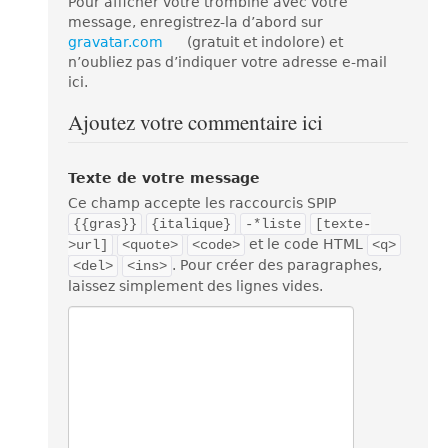
Pour afficher votre trombine avec votre
message, enregistrez-la d’abord sur
gravatar.com
(gratuit et indolore) et
n’oubliez pas d’indiquer votre adresse e-mail
ici.
Ajoutez votre commentaire ici
Texte de votre message
Ce champ accepte les raccourcis SPIP
{{gras}}
{italique}
-*liste
[texte-
et le code HTML
>url]
<quote>
<code>
<q>
. Pour créer des paragraphes,
<del>
<ins>
laissez simplement des lignes vides.