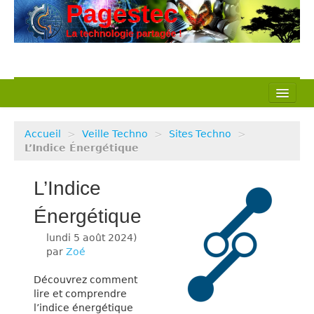
L’association
Accueil
>
Veille Techno
>
Sites Techno
>
Nos actions
L’Indice Énergétique
Notre métier
L’Indice
Pédagogie
Énergétique
lundi 5 août 2024
Ressources
)
par
Zoé
Veille Techno
Découvrez comment
lire et comprendre
l’indice énergétique