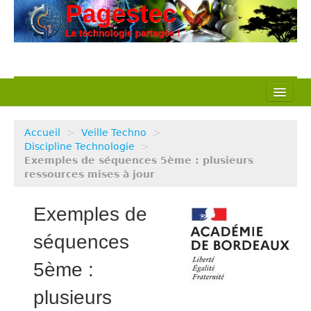
L’association
Accueil
>
Veille Techno
>
Nos actions
Discipline Technologie
>
Exemples de séquences 5ème : plusieurs
ressources mises à jour
Notre métier
Pédagogie
Exemples de
Ressources
séquences
5ème :
Veille Techno
plusieurs