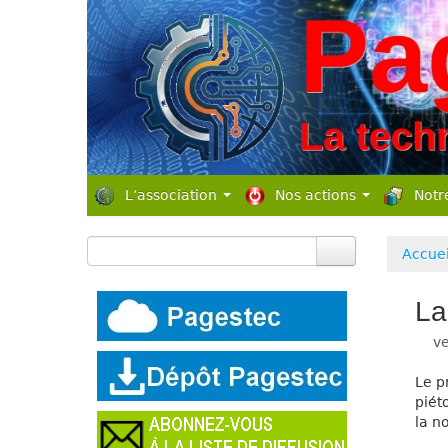
L’association
Nos actions
Notr
Accuei
La
ve
Le p
piét
la no