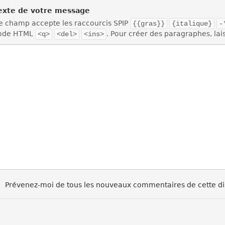
exte de votre message
e champ accepte les raccourcis SPIP
{{gras}}
{italique}
-
ode HTML
. Pour créer des paragraphes, lai
<q>
<del>
<ins>
Prévenez-moi de tous les nouveaux commentaires de cette di