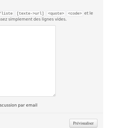
et le
*liste
[texte->url]
<quote>
<code>
ssez simplement des lignes vides.
scussion par email