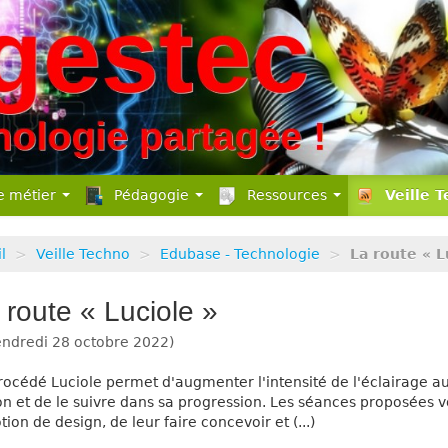
e métier
Pédagogie
Ressources
Veille 
l
>
Veille Techno
>
Edubase - Technologie
>
La route « L
 route « Luciole »
ndredi 28 octobre 2022
)
rocédé Luciole permet d'augmenter l'intensité de l'éclairage au
on et de le suivre dans sa progression. Les séances proposées 
tion de design, de leur faire concevoir et (...)