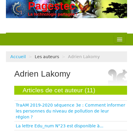
L’association
Accueil
>
Les auteurs
>
Adrien Lakomy
Nos actions
Adrien Lakomy
Notre métier
Pédagogie
Articles de cet auteur (11)
Ressources
TraAM 2019-2020 séquence 3e : Comment informer
les personnes du niveau de pollution de leur
Veille Techno
région ?
La lettre Edu_num N°23 est disponible à...